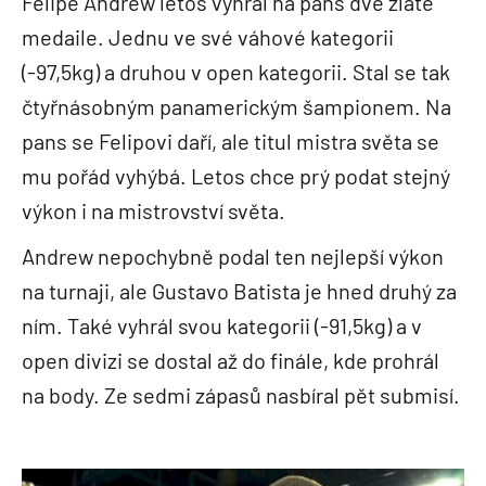
Felipe Andrew letos vyhrál na pans dvě zlaté
medaile. Jednu ve své váhové kategorii
(-97,5kg) a druhou v open kategorii. Stal se tak
čtyřnásobným panamerickým šampionem. Na
pans se Felipovi daří, ale titul mistra světa se
mu pořád vyhýbá. Letos chce prý podat stejný
výkon i na mistrovství světa.
Andrew nepochybně podal ten nejlepší výkon
na turnaji, ale Gustavo Batista je hned druhý za
ním. Také vyhrál svou kategorii (-91,5kg) a v
open divizi se dostal až do finále, kde prohrál
na body. Ze sedmi zápasů nasbíral pět submisí.