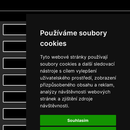
Poznej naši myšlenku
Používáme soubory
cookies
můj účet
Tyto webové stránky používají
Vrácení a reklamace zboží
soubory cookies a další sledovací
nástroje s cílem vylepšení
uživatelského prostředí, zobrazení
Design na zakázku
přizpůsobeného obsahu a reklam,
analýzy návštěvnosti webových
Choketopus TV
stránek a zjištění zdroje
návštěvnosti.
CHoketopus Gym
Souhlasím