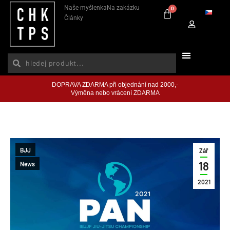
Naše myšlenka
Na zakázku
0
Články
DOPRAVA ZDARMA při objednání nad 2000,-
Výměna nebo vrácení ZDARMA
BJJ
Zář
18
News
2021