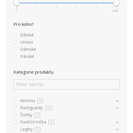
1
5 000
Pro koho?
Dětské
Unisex
Dámské
Pánské
Kategorie produktu
Kimona
19
Rashguardy
256
Šortky
17
Funkční trička
8
Legíny
15