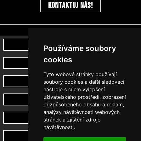
Kontaktuj nás!
Poznej naši myšlenku
Používáme soubory
cookies
můj účet
Tyto webové stránky používají
Vrácení a reklamace zboží
soubory cookies a další sledovací
nástroje s cílem vylepšení
uživatelského prostředí, zobrazení
Design na zakázku
přizpůsobeného obsahu a reklam,
analýzy návštěvnosti webových
Choketopus TV
stránek a zjištění zdroje
návštěvnosti.
CHoketopus Gym