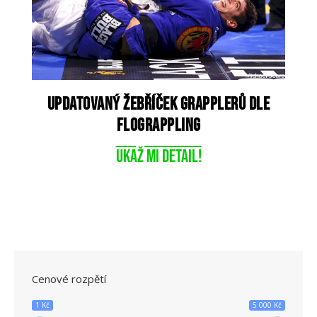
Updatovaný žebříček grapplerů dle
FloGrappling
Ukaž mi detail!
Cenové rozpětí
1 Kč
5 000 Kč