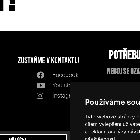
Potřebu
Zůstaňme v kontaktu!
neboj se ozv
Facebook
Youtube
Kont
Instagram
Používáme sou
Tyto webové stránky po
cílem vylepšení uživat
a reklam, analýzy návš
návštěvnosti.