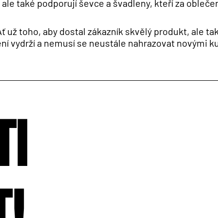
 ale také podporují ševce a švadleny, kteří za oblečen
 už toho, aby dostal zákazník skvělý produkt, ale ta
ení vydrží a nemusí se neustále nahrazovat novými k
ti
t!