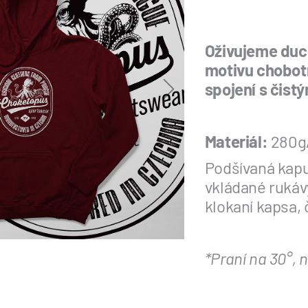
Oživujeme duc
motivu chobotn
spojení s čis
Materiál:
280g/
Podšívaná kapu
vkládané rukáv
klokaní kapsa, 
*Praní na 30°, n