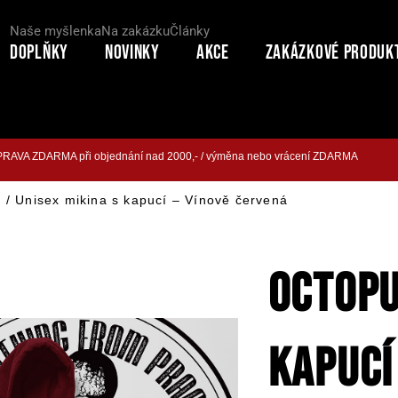
Naše myšlenka
Na zakázku
Články
Doplňky
Novinky
Akce
Zakázkové produk
RAVA ZDARMA při objednání nad 2000,- / výměna nebo vrácení ZDARMA
 / Unisex mikina s kapucí – Vínově červená
OCTOPU
KAPUCÍ