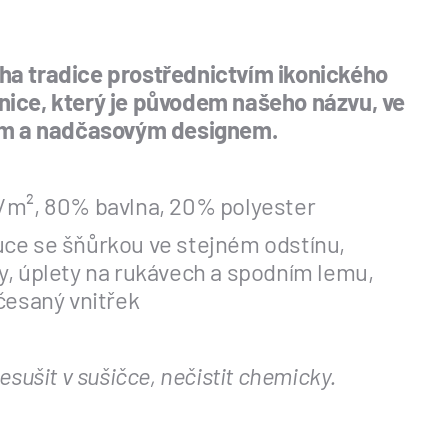
ha tradice prostřednictvím ikonického
ice, který je původem našeho názvu, ve
tým a nadčasovým designem.
m², 80% bavlna, 20% polyester
ce se šňůrkou ve stejném odstínu,
y, úplety na rukávech a spodním lemu,
česaný vnitřek
esušit v sušičce, nečistit chemicky.