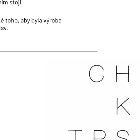
ím stojí.
ké toho, aby byla výroba
usy.