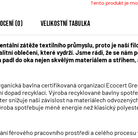
Tento produkt je m
ocení (0)
Velikostní tabulka
ální zátěže textilního průmyslu, proto je naší filos
tní oblečení, které vydrží. Jsme rádi, že se nám po
 padl do oka nejen skvělým materiálem a střihem, 
organická bavlna certifikovaná organizací Ecocert Gre
ní dopad recyklací. Výroba recyklované bavlny spotř
ter snižuje naši závislost na materiálech odvozenýc
ýroba spotřebuje méně energie než klasický polyester
vání férového pracovního prostředí a celého procesu