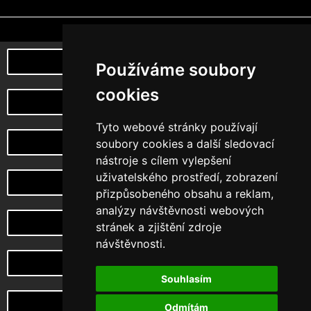
Poznej naši myšlenku
Používáme soubory
cookies
můj účet
Tyto webové stránky používají
Vrácení a reklamace zboží
soubory cookies a další sledovací
nástroje s cílem vylepšení
uživatelského prostředí, zobrazení
Design na zakázku
přizpůsobeného obsahu a reklam,
analýzy návštěvnosti webových
Choketopus TV
stránek a zjištění zdroje
návštěvnosti.
CHoketopus Gym
Souhlasím
PRAVIDLA OCHRANY A ZPRACOVÁNÍ OSOBNÍCH ÚDAJŮ
Odmítám