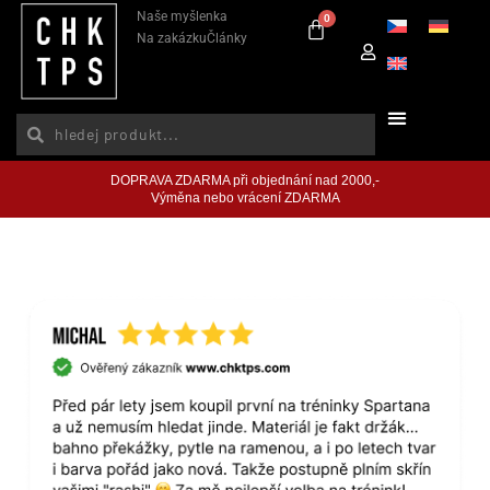
Naše myšlenka
0
Na zakázku
Články
DOPRAVA ZDARMA při objednání nad 2000,-
Výměna nebo vrácení ZDARMA