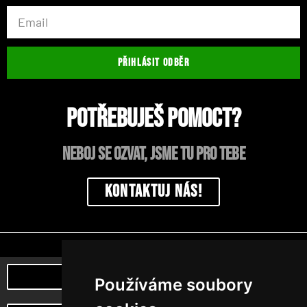
PŘIHLÁSIT ODBĚR
Potřebuješ pomoct?
neboj se ozvat, jsme tu pro tebe
Kontaktuj nás!
Poznej naši myšlenku
Používáme soubory