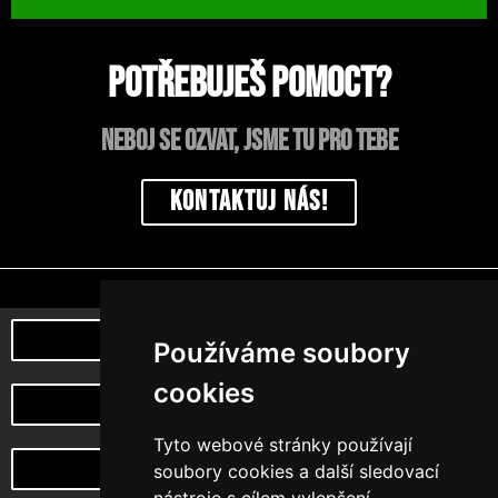
Potřebuješ pomoct?
neboj se ozvat, jsme tu pro tebe
Kontaktuj nás!
Poznej naši myšlenku
Používáme soubory
cookies
můj účet
Tyto webové stránky používají
Vrácení a reklamace zboží
soubory cookies a další sledovací