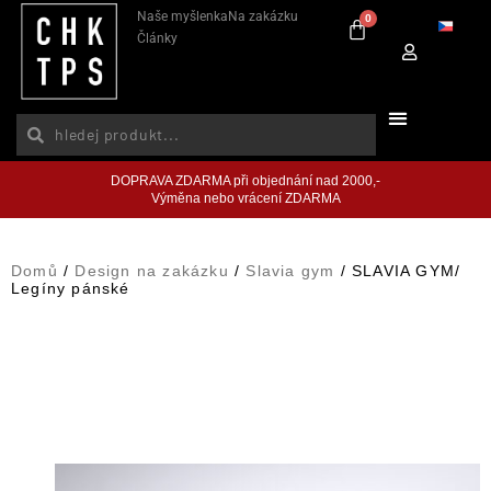
Naše myšlenka
Na zakázku
0
Články
DOPRAVA ZDARMA při objednání nad 2000,-
Výměna nebo vrácení ZDARMA
Domů
/
Design na zakázku
/
Slavia gym
/ SLAVIA GYM/
Legíny pánské