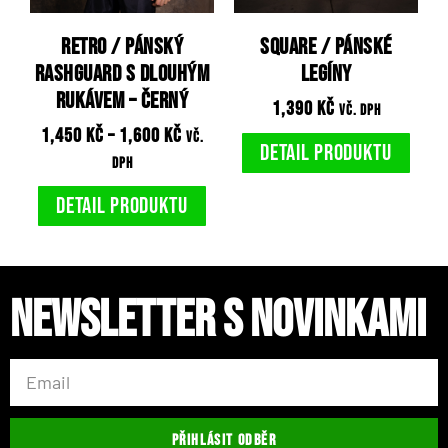
RETRO / Pánský
SQUARE / Pánské
rashguard s dlouhým
legíny
rukávem – Černý
1,390
Kč
vč. DPH
1,450
Kč
–
1,600
Kč
vč.
Detail produktu
DPH
Detail produktu
Newsletter s novinkami
PŘIHLÁSIT ODBĚR