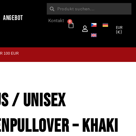
Angebot
Kontakt
0
EUR
(€)
R 100 EUR
S / UNISEX
NPULLOVER – KHAKI