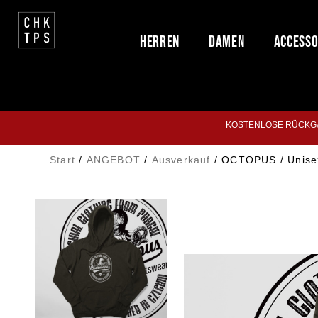
Herren
Damen
Accesso
KOSTENLOSE RÜCKGA
Start
/
ANGEBOT
/
Ausverkauf
/ OCTOPUS / Unisex