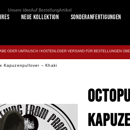
Unsere Idee
Auf Bestellung
Artikel
ires
Neue Kollektion
Sonderanfertigungen
BE ODER UMTAUSCH / KOSTENLOSER VERSAND FÜR BESTELLUNGEN ÜBE
 Kapuzenpullover – Khaki
OCTOPU
KAPUZE