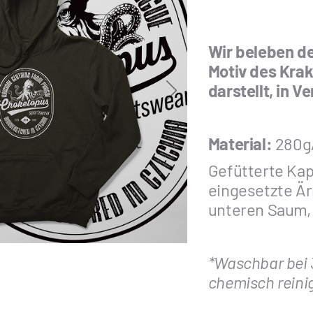
Wir beleben de
Motiv des Kra
darstellt, in 
Material:
280g/
Gefütterte Kap
eingesetzte Ä
unteren Saum, 
*Waschbar bei 3
chemisch reini