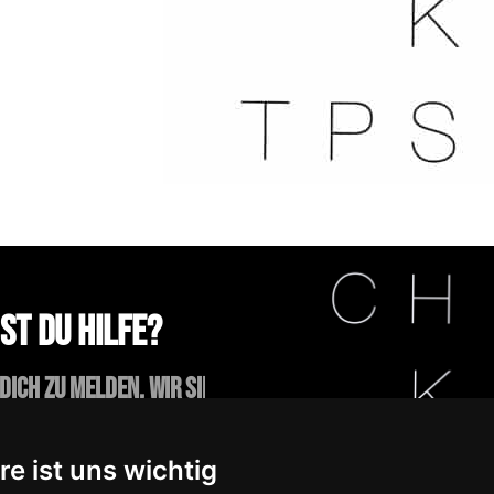
st du Hilfe?
dich zu melden, wir sind
r dich da.
re ist uns wichtig
ktiere uns!