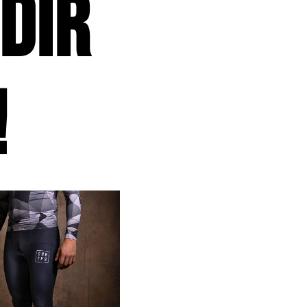
dir
!