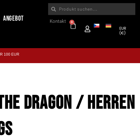
Angebot
Kontakt
0
EUR
(€)
R 100 EUR
THE DRAGON / HERREN
GS