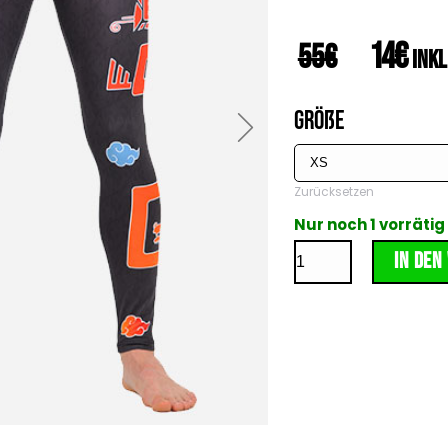
14
€
55
€
inkl
Größe
Zurücksetzen
Nur noch 1 vorrätig
In den