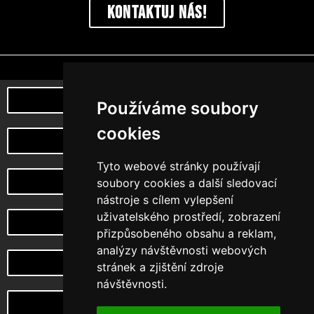
Kontaktuj nás!
Poznej naši myšlenku
Používáme soubory
cookies
můj účet
Tyto webové stránky používají
Vrácení a reklamace zboží
soubory cookies a další sledovací
nástroje s cílem vylepšení
uživatelského prostředí, zobrazení
Design na zakázku
přizpůsobeného obsahu a reklam,
analýzy návštěvnosti webových
Choketopus TV
stránek a zjištění zdroje
návštěvnosti.
CHoketopus Gym