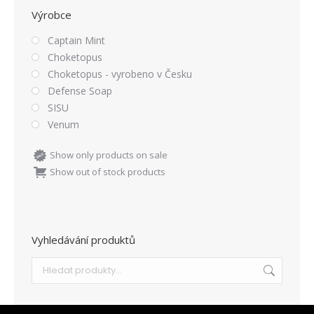
Výrobce
Captain Mint
Choketopus
Choketopus - vyrobeno v Česku
Defense Soap
SISU
Venum
Show only products on sale
Show out of stock products
Vyhledávání produktů