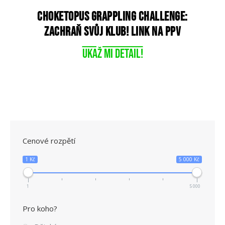
CHOKETOPUS GRAPPLING CHALLENGE:
ZACHRAŇ SVŮJ KLUB! link na PPV
Ukaž mi detail!
Cenové rozpětí
1 Kč
5 000 Kč
1
5 000
Pro koho?