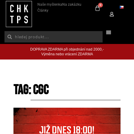
Naše myšlenka
Na zakázku
0
Články
DOPRAVA ZDARMA při objednání nad 2000,-
Výměna nebo vrácení ZDARMA
Tag: CGC