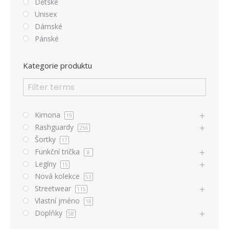
Dětské
Unisex
Dámské
Pánské
Kategorie produktu
Kimona
19
Rashguardy
256
Šortky
17
Funkční trička
8
Legíny
15
Nová kolekce
53
Streetwear
115
Vlastní jméno
18
Doplňky
58