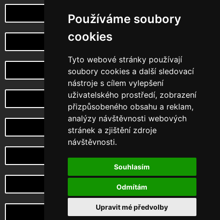
Poznej naši myšlenku
Používáme soubory
cookies
můj účet
Tyto webové stránky používají
Vrácení a reklamace zboží
soubory cookies a další sledovací
nástroje s cílem vylepšení
uživatelského prostředí, zobrazení
Design na zakázku
přizpůsobeného obsahu a reklam,
analýzy návštěvnosti webových
Choketopus TV
stránek a zjištění zdroje
návštěvnosti.
CHoketopus Gym
Souhlasím
PRAVIDLA OCHRANY A ZPRACOVÁNÍ OSOBNÍCH ÚDAJŮ
Odmítám
Upravit mé předvolby
OBCHODNÍ PODMÍNKY