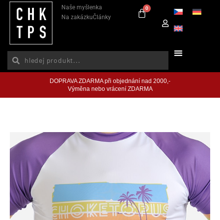
Naše myšlenka
0
Na zakázku
Články
DOPRAVA ZDARMA při objednání nad 2000,-
Výměna nebo vrácení ZDARMA