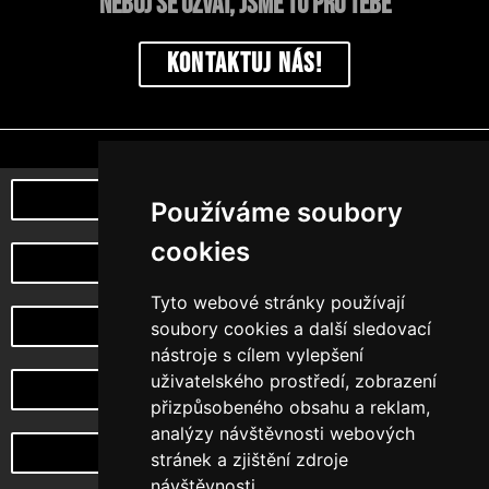
neboj se ozvat, jsme tu pro tebe
Kontaktuj nás!
Poznej naši myšlenku
Používáme soubory
cookies
můj účet
Tyto webové stránky používají
Vrácení a reklamace zboží
soubory cookies a další sledovací
nástroje s cílem vylepšení
uživatelského prostředí, zobrazení
Design na zakázku
přizpůsobeného obsahu a reklam,
analýzy návštěvnosti webových
Choketopus TV
stránek a zjištění zdroje
návštěvnosti.