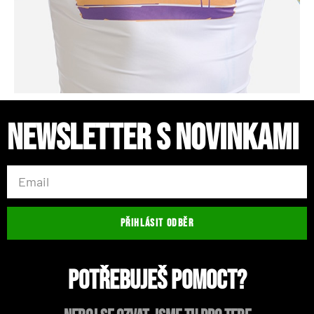
Newsletter s novinkami
PŘIHLÁSIT ODBĚR
Potřebuješ pomoct?